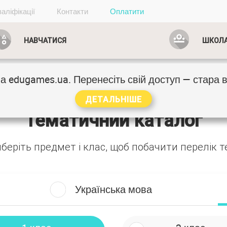
аліфікації
Контакти
Оплатити
ід для учня
Вхід для вчителя
Оплатити доступ
НАВЧАТИСЯ
ШКОЛ
на
edugames.ua
. Перенесіть свій доступ — стара
ДЕТАЛЬНІШЕ
Тематичний каталог
беріть предмет і клас, щоб побачити перелік 
Українська мова