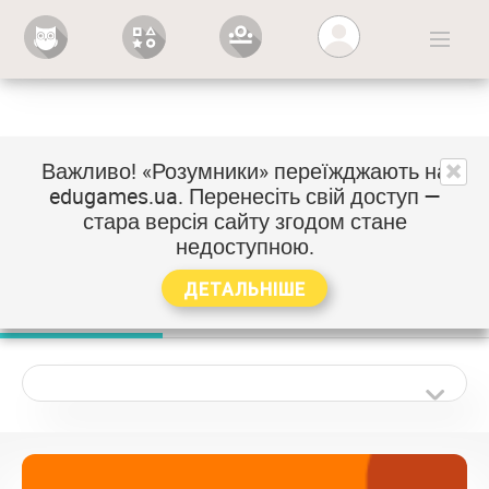
Вхід
Важливо! «Розумники» переїжджають на
Тематичний каталог
edugames.ua
. Перенесіть свій доступ —
стара версія сайту згодом стане
Виберіть предмет і клас, щоб побачити перелік
недоступною.
тем
ДЕТАЛЬНІШЕ
Математика
Українська мова
Я досліджую світ