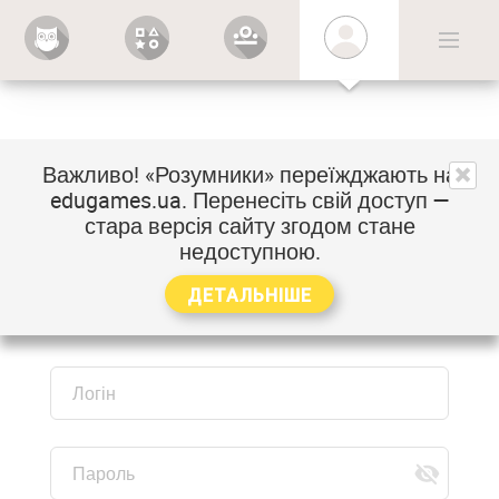
Вхід
Важливо! «Розумники» переїжджають на
Увійдіть
Зареєструватися
edugames.ua
. Перенесіть свій доступ —
стара версія сайту згодом стане
недоступною.
Якщо ви вже маєте логін та пароль,
вкажіть їх.
ДЕТАЛЬНІШЕ
Логін
Пароль