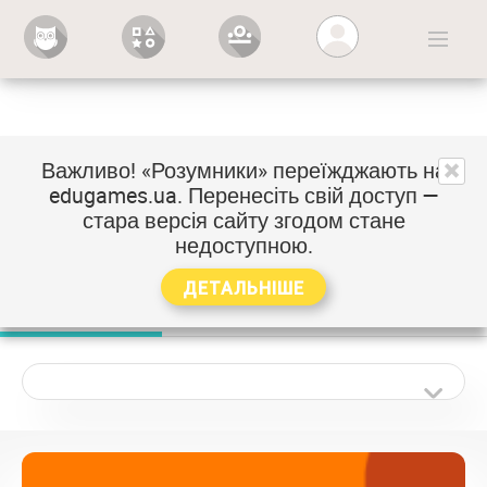
Вхід
Важливо! «Розумники» переїжджають на
Тематичний каталог
edugames.ua
. Перенесіть свій доступ —
стара версія сайту згодом стане
Виберіть предмет і клас, щоб побачити перелік
недоступною.
тем
ДЕТАЛЬНІШЕ
Математика
Українська мова
Я досліджую світ