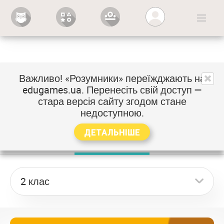
Вхід
Важливо! «Розумники» переїжджають на
Тематичний каталог
edugames.ua
. Перенесіть свій доступ —
стара версія сайту згодом стане
Виберіть предмет і клас, щоб побачити перелік
недоступною.
тем
ДЕТАЛЬНІШЕ
Математика
Українська мова
Я досліджую світ
2 клас