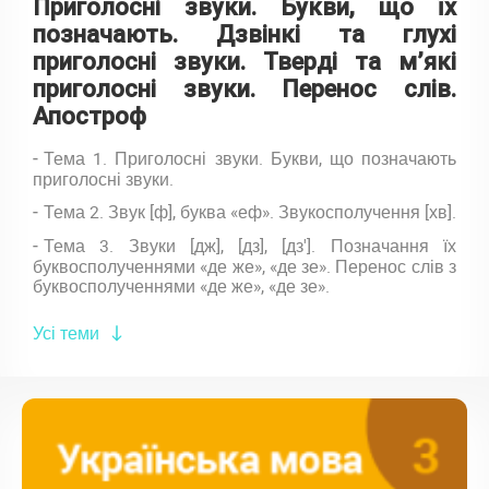
Приголосні звуки. Букви, що їх
позначають. Дзвінкі та глухі
приголосні звуки. Тверді та м’які
приголосні звуки. Перенос слів.
Апостроф
Тема 1. Приголосні звуки. Букви, що позначають
приголосні звуки.
Тема 2. Звук [ф], буква «еф». Звукосполучення [хв].
Тема 3. Звуки [дж], [дз], [дз']. Позначання їх
буквосполученнями «де же», «де зе». Перенос слів з
буквосполученнями «де же», «де зе».
Усі теми